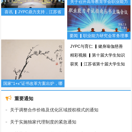
关于召开高等教育学会职业能力
研究会常务理事会暨职业能力丛
喜讯 ▎JYPC鼎力支持，江苏省
书主编会的通知
第十届大学生知识竞赛！(图文)
要闻 ▎职业能力研究会常务理事
会暨职业能力考试指南丛书主编
JYPC与育仁 ▎健身瑜伽慈善
会(图文)
主题颁奖盛典，圆满落幕！(图
精彩视频 ▎第十届大学生知识
文)
竞赛总决赛！(图文)
获奖 ▎江苏省第十届大学生知
识竞赛（理工科组）(图文)
国家“1+x”证书改革方案出炉，哪
些证书备受青睐？(图文)
重要通知
关于调整合作价格及优化区域授权模式的通知
关于实施独家代理制度的紧急通知