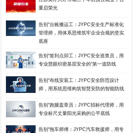
会展策划师考试网
羽毛球考级网
证券分析师考试网
重启荣光
采购管理师考试网
食品检验师考试网
市政工程师考试网
酒店管理师考试网
职业技能鉴定证书网
服装设计师考试网
告别“台账搬运工：JYPC安全生产标准化
管理师，用体系思维筑牢企业合规的坚实
招投标工程师考试网
古筝考级网
书法考级网
底座
儿童画考级网
Bim工程师考试网
展示设计师考试网
告别“签到点卯工：JYPC安全巡查员，用
少儿考试网
营销管理师考试网
职业资格考试网
专业慧眼织密基层安全的“第一道防线
健身教练网
智能财税师考试网
摄影师考试网
告别“布线安装工：JYPC安全防范设计
易学风水师考试网
乘务管理师考试网
公路工程师考试网
师，用系统思维构筑智慧安防的智能防线
中餐工艺师考试网
礼仪考级网
室内设计师考试网
告别“跑腿盖章员：JYPC招标代理师，用
模特考级网
少儿考试网
少儿英语考级网
专业标尺丈量阳光采购的公平底线
Web前端工程师考试网
击剑考级网
钢琴考级网
告别“拖车师傅：JYPC汽车救援师，用专
建筑八大员考试网
电子工程师考试网
江苏英才职业技能鉴定集