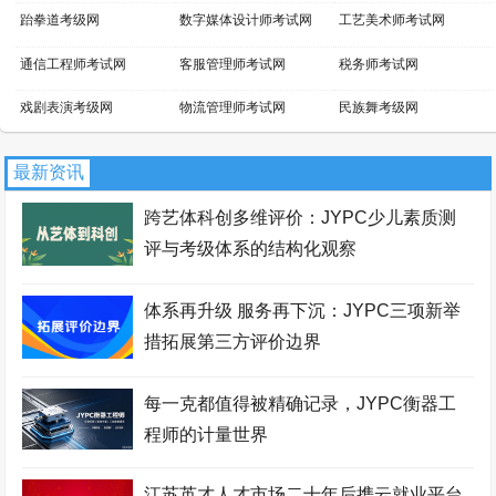
跆拳道考级网
数字媒体设计师考试网
工艺美术师考试网
通信工程师考试网
客服管理师考试网
税务师考试网
戏剧表演考级网
物流管理师考试网
民族舞考级网
小提琴考级网
文物鉴定师考试网
景区管理师考试网
最新资讯
吉他考级网
平面设计师考试网
话剧表演考级网
跨艺体科创多维评价：JYPC少儿素质测
新媒体运营师考试网
家具设计师考试网
芭蕾舞考级网
评与考级体系的结构化观察
职业资格考试报名网
网店运营师考试网
区块链工程师考试网
体系再升级 服务再下沉：JYPC三项新举
财务管理师考试网
国际商务师考试网
少儿考试网
措拓展第三方评价边界
职业资格证书网
智能工程师考试网
职业资格等级证书网
每一克都值得被精确记录，JYPC衡器工
经济师考试网
职业分析师考试网
拉丁舞考级网
程师的计量世界
街舞考级网
安全管理师考试网
暖通工程师考试网
江苏英才人才市场二十年后携云就业平台