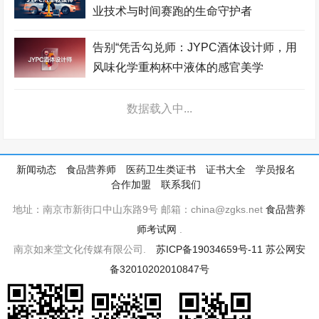
团
业技术与时间赛跑的生命守护者
口腔美容师考试网
建筑安装工程师考试网
城市轨道工程师考试网
空中乘务师考试网
理财规划师考试网
物联网工程师考试网
告别“凭舌勾兑师：JYPC酒体设计师，用
风味化学重构杯中液体的感官美学
职业技能证书考试网
机器人工程师考试网
机械工程师考试网
生物工程师考试网
化妆品配方师考试网
移动通信工程师考试网
JYPC全国职业资格考试认证中心：引领
第三方职业技能鉴定的卓越典范
测绘工程师考试网
高铁乘务师考试网
英语培训师考试网
心理咨询师考试网
少儿舞蹈考级网
环境工程师考试网
立足新起点，同心向未来！王庆运参加中
国职业技术教育学会第五届理事会第五次
少儿美术考级网
网络工程师考试网
健康照护师考试网
理事会议
电子商务师考试网
少儿实践网
展示设计师考试网
鉴定项目多范围广，是JYPC多年积累的
少儿考试网
职业资格培训网
医院管理师考试网
成果
美容美体师考试网
金融分析师考试网
中草药工程师考试网
王庆运参加中国职业技术教育学会分支机
少儿竞赛网
护理管理师考试网
企业管理师考试网
构2022年度工作会议