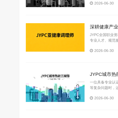
2026-06-30
深耕健康产业
JYPC全国职业
专业人才、规范
道，是行业从业
2026-06-30
JYPC城市
一位具备专业认
等复杂问题时，
业技术团队中连
2026-06-30