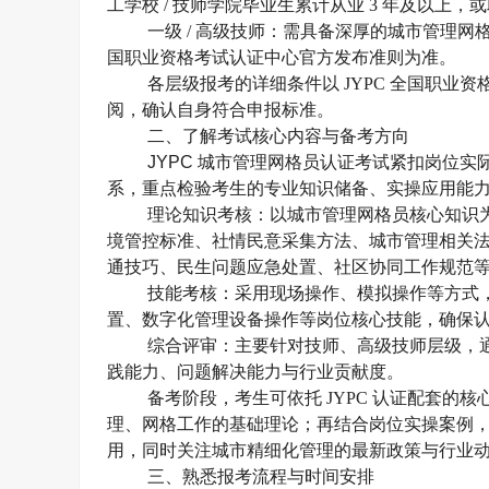
工学校 / 技师学院毕业生累计从业 3 年及以上
一级
/ 高级技师
：需具备深厚的城市管理网
国职业资格考试认证中心官方发布准则为准。
各层级报考的详细条件以
JYPC 全国职
阅，确认自身符合申报标准。
二、了解考试核心内容与备考方向
JYPC 城市管理网格员认证考试紧扣岗位实际工
系，重点检验考生的专业知识储备、实操应用能
理论知识考核：以城市管理网格员核心知识
境管控标准、社情民意采集方法、城市管理相关
通技巧、民生问题应急处置、社区协同工作规范
技能考核：采用现场操作、模拟操作等方式
置、数字化管理设备操作等岗位核心技能，确保
综合评审：主要针对技师、高级技师层级，
践能力、问题解决能力与行业贡献度。
备考阶段，考生可依托
JYPC 认证配套
理、网格工作的基础理论；再结合岗位实操案例
用，同时关注城市精细化管理的最新政策与行业
三、熟悉报考流程与时间安排