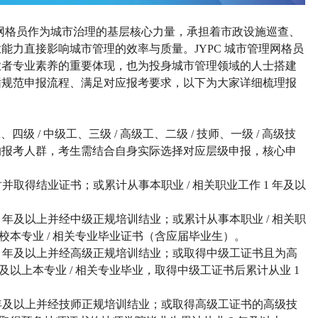
网格员作为城市治理的基层核心力量，承担着市政设施巡查、
业能力直接影响城市管理的效率与质量。
JYPC 城市管理网格员
业者专业素养的重要体现，也为投身城市管理领域的人士搭建
循规范申报流程、满足对应报考要求，以下为大家详细梳理报
工、四级 / 中级工、三级 / 高级工、二级 / 技师、一级 / 高级技
的报考人群，考生需结合自身实际选择对应层级申报，核心申
时并取得结业证书；或累计从事本职业
/ 相关职业工作 1 年及以
2 年及以上并经中级正规培训结业；或累计从事本职业 / 相关职
学校本专业 / 相关专业毕业证书（含应届毕业生）
。
5 年及以上并经高级正规培训结业；或取得中级工证书且为高
及以上本专业 / 相关专业毕业，取得中级工证书后累计从业 1
 年及以上并经技师正规培训结业；或取得高级工证书的高级技