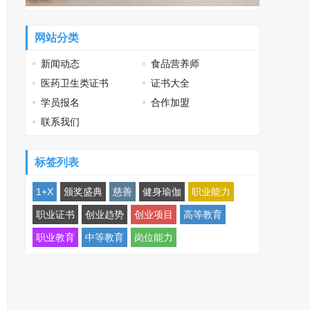
网站分类
新闻动态
食品营养师
医药卫生类证书
证书大全
学员报名
合作加盟
联系我们
标签列表
1+X
颁奖盛典
慈善
健身瑜伽
职业能力
职业证书
创业趋势
创业项目
高等教育
职业教育
中等教育
岗位能力