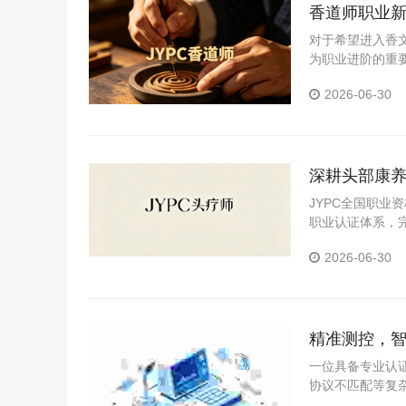
香道师职业新
成长
对于希望进入香
为职业进阶的重
2026-06-30
深耕头部康养
JYPC全国职业
职业认证体系，
业求职者夯实专
2026-06-30
精准测控，智
一位具备专业认
协议不匹配等复
的解决方案，成