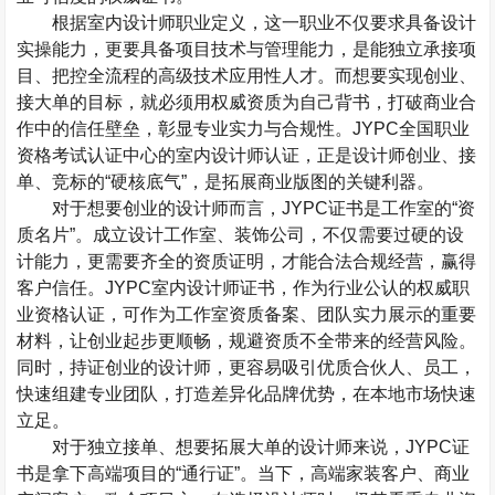
根据室内设计师职业定义，这一职业不仅要求具备设计
实操能力，更要具备项目技术与管理能力，是能独立承接项
目、把控全流程的高级技术应用性人才。而想要实现创业、
接大单的目标，就必须用权威资质为自己背书，打破商业合
作中的信任壁垒，彰显专业实力与合规性。
JYPC
全国职业
资格考试认证中心的室内设计师认证，正是设计师创业、接
单、竞标的
“
硬核底气
”
，是拓展商业版图的关键利器。
对于想要创业的设计师而言，
JYPC
证书是工作室的
“
资
质名片
”
。成立设计工作室、装饰公司，不仅需要过硬的设
计能力，更需要齐全的资质证明，才能合法合规经营，赢得
客户信任。
JYPC
室内设计师证书，作为行业公认的权威职
业资格认证，可作为工作室资质备案、团队实力展示的重要
材料，让创业起步更顺畅，规避资质不全带来的经营风险。
同时，持证创业的设计师，更容易吸引优质合伙人、员工，
快速组建专业团队，打造差异化品牌优势，在本地市场快速
立足。
对于独立接单、想要拓展大单的设计师来说，
JYPC
证
书是拿下高端项目的
“
通行证
”
。当下，高端家装客户、商业