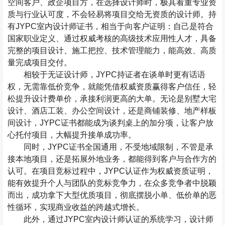
空间客户、政企项目方，在选择设计师时，极其看重专业资
质与行业认可度，不会轻易将项目交给无资质的设计师。持
有
JYPC
室内设计师证书，相当于向客户证明：自己是符合
国家职业定义、通过权威考核的高级技术应用性人才，具备
完整的项目设计、施工把控、技术管理能力，能高效、高质
量完成项目交付。
相较于无证设计师，
JYPC
持证者在谈单时更有话语
权，无需靠低价竞争，就能凭借权威资质赢得客户信任，轻
松提升设计费单价，承接利润更高的大单。无论是别墅大宅
设计、酒店工装、办公空间设计，还是商铺装修、地产样板
间设计，
JYPC
证书都能成为谈判桌上的加分项，让客户放
心托付项目，大幅提升接单成功率。
同时，
JYPC
证书全国通用，不受地域限制，不管是承
接本地项目，还是拓展外地业务，都能得到客户与合作方的
认可。在项目竞标过程中，
JYPC
认证作为权威资质证明，
能有效提升个人与团队的竞标竞争力，在众多竞争者中脱颖
而出，成功拿下大型优质项目，彻底摆脱小单、低价单的恶
性循环，实现商业收益的跨越式增长。
此外，通过
JYPC
室内设计师认证的系统学习，设计师