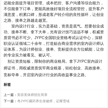
还能全面提升项目管理、成本把控、客户沟通等综合能力，
不仅能拿下订单，更能高效做好项目全流程管控，提升客户
满意度，积累口碑，形成老客户转介绍的良性循环，让创业
之路、接单之路越走越宽。
室内设计行业，实力是基础，资质是底气。想要创业成
功、接单不断、拿下大单，光有设计技巧远远不够，权威资
质背书必不可少。
JYPC
全国职业资格考试认证中心，深耕
职业认证领域二十余年，打造贴合商业需求的室内设计师认
证体系，为设计师创业、接单、竞标提供全方位赋能，让你
的专业实力被看见、被认可。
别让资质短板，限制你的商业格局。拿下
JYPC
室内设计
师证书，用权威资质筑牢商业根基，轻松创业、高效接单、
竞标夺单，开启室内设计行业的高收益事业之路。
标签
上一篇：
美容美体师招生简章
下一篇：
考JYPC藏药养生保健师，证耀雪域