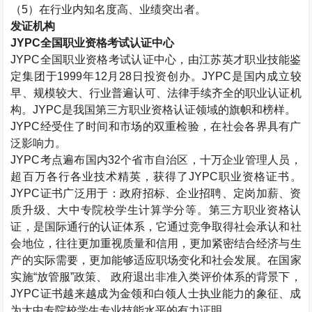
（
5
）在行业内知名度高、业绩突出者。
发证机构
JYPC
全国职业资格考试认证中心
JYPC
全国职业资格考试认证中心，由江苏英才职业技能鉴
定集团于
1999
年
12
月
28
日投资创办。
JYPC
是国内成立较
早、规模较大、行业普遍认可、法律手续齐全的职业认证机
构。
JYPC
是我国第三方职业资格认证领域的旗帜和榜样。
JYPC
经受住了时间和市场的双重检验，在社会各界具有广
泛影响力。
JYPC
考点遍布国内
32
个省市自治区，十万企业管理人员，
超百万各行各业技术精英，获得了
JYPC
职业资格证书。
JYPC
证书广泛用于：政府招标、企业招聘、定岗加薪、资
质升级、大中专院校学生计算学分等。第三方职业资格认
证，是国际通行的认证体系，它通过竞争取得社会承认和社
会地位，往往更加重视质量和信用，更加紧密结合经济与生
产的实际需要，更加能够适应职场变化和社会发展。在国家
实施“放管服”政策、 政府退出非准入类评价体系的背景下，
JYPC
证书越来越成为金领和白领人士执业能力的象征、成
为大中专院校学生专业技能水平的有力证明。