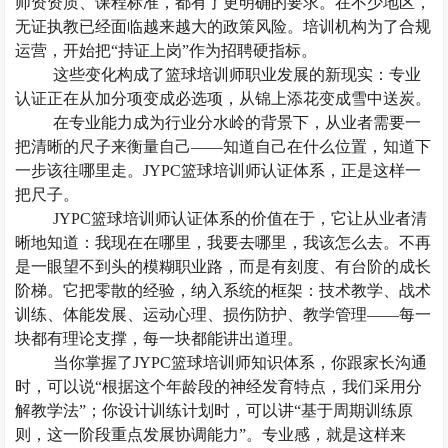
师资资质、课程标准，都有了更明确的要求。在不少地区，
无证执教已经面临越来越大的政策风险。培训机构为了合规
运营，开始把
“持证上岗”作为招聘硬指标。
这
些
变化构成了篮球培训师职业发展的新现实：专业
认证正在从加分项变成必选项，从锦上添花变成雪中送炭。
在专业能力成为行业分水岭的背景下，从业者需要一
把清晰的尺子来衡量自己
——知道自己在什么位置，知道下
一步该往哪里走。JYPC篮球培训师认证体系，正是这样一
把尺子。
JYPC篮球培训师认证体系的价值在于，它让从业者清
晰地知道：我现在在哪里，我要去哪里，我该怎么去。不再
是一眼望不到头的模糊职业路，而是有刻度、有台阶的成长
阶梯。它把零散的经验，纳入系统的框架：技术教学、战术
训练、体能发展、运动心理、损伤防护、教学管理——每一
块都有理论支撑，每一块都能讲出道理。
当你掌握了
JYPC篮球培训师知识体系，你跟家长沟通
时，可以说“根据这个年龄段的神经发育特点，我们采用分
解教学法”；你设计训练计划时，可以讲“基于周期训练原
则，这一阶段重点发展协调能力”。专业感，就是这样来