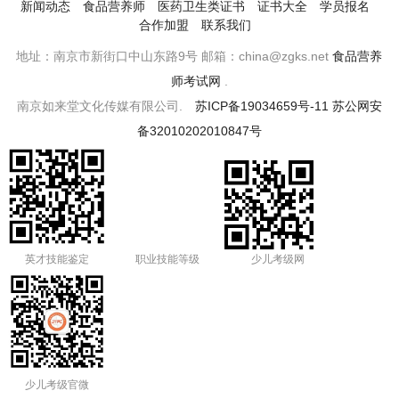
新闻动态
食品营养师
医药卫生类证书
证书大全
学员报名
合作加盟
联系我们
地址：南京市新街口中山东路9号 邮箱：china@zgks.net
食品营养
师考试网
.
南京如来堂文化传媒有限公司.
苏ICP备19034659号-11
苏公网安
备32010202010847号
英才技能鉴定
职业技能等级
少儿考级网
少儿考级官微